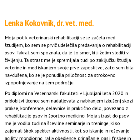
Lenka Kokovnik, dr. vet. med.
Moja pot k veterinarski rehabilitaciji se je začela med
študijem, ko sem se prvič udeležila predavanja o rehabilitaciji
psov. Takrat sem spoznala, da je to smer, ki ji želim slediti v
življenju. Ta strast me je spremljala tudi po zaključku študija
veterine in med iskanjem svoje prve zaposlitve, zato sem bila
navdušena, ko se je ponudila priložnost za strokovno
izpopolnjevanje na tem področju.
Po diplomi na Veterinarski fakulteti v Ljubljani leta 2020 in
pridobitvi licence sem nadaljevala z nabiranjem izkušenj skozi
prakse, konference, delavnice in praktično delo, povezano z
rehabilitacijo psov in športno medicino. Moja strast do psov
me je vodila tudi na številne seminarje in treninge, ki so
zajemali širok spekter aktivnosti, kot so iskanje in reševanje,
agility, mondioring, rally obedience, prinašanje, pasji frisbee in