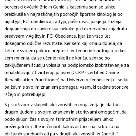
borderski ovčarki Brie in Genie, s katerima sem se lahko
preizkusila v najrazličnejših področjih športne kinologije od
agilityja, FCI obedienca, rallyja, paše ovac, pasjega frizbija,
dogdancinga do canicrossa, nekako pa tekmovalno zajadrala
predvsem v Agility in FCI Obedience, kjer že vrsto let
dosegamo odlične rezultate. Ker sem kaj kmalu dojela, da
želim v svojem poklicu preplesti veterino in kinologijo, in ker
sem mnenja, da se učenje nikoli ne konča, sem se po
zaključenem študiju vpisala na podiplomsko izobraževanje za
rehabilitacijo / fizioterapijo psov (CCRP - Certified Canine
Rehabilitation Practitioner) na Univerzo v Tennesseeju - sedaj
pa želim s svojim znanjem pomagati vsem, ki takšne storitve
iščejo in potrebujejo.
S psi uživam v skupnih aktivnostih in moja želja je, da tudi
drugim ljudem s svojim znanjem in storitvami omogočim, da
bodo skupni čas s svojim štirinožnim prijateljem lahko
preživljali čim dlje in čimbolj kakovostno - naj si bo to na
običajnih sprehodih ali pa v drugih aktivnostih in športih."