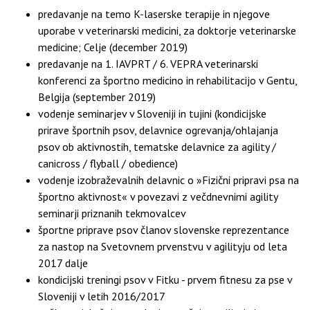
predavanje na temo K-laserske terapije in njegove
uporabe v veterinarski medicini, za doktorje veterinarske
medicine; Celje (december 2019)
predavanje na 1. IAVPRT / 6. VEPRA veterinarski
konferenci za športno medicino in rehabilitacijo v Gentu,
Belgija (september 2019)
vodenje seminarjev v Sloveniji in tujini (kondicijske
prirave športnih psov, delavnice ogrevanja/ohlajanja
psov ob aktivnostih, tematske delavnice za agility /
canicross / flyball / obedience)
vodenje izobraževalnih delavnic o »Fizični pripravi psa na
športno aktivnost« v povezavi z večdnevnimi agility
seminarji priznanih tekmovalcev
športne priprave psov članov slovenske reprezentance
za nastop na Svetovnem prvenstvu v agilityju od leta
2017 dalje
kondicijski treningi psov v Fitku - prvem fitnesu za pse v
Sloveniji v letih 2016/2017