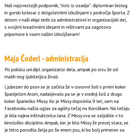
Naš najzvestejši podpornik, "stric iz ozadja": diplomiran biolog
in gorski kolesar z dolgoletnimi izkušnjami s področja športa. Z
delom v naši ekipi skrbi za administrativni in organizacijski del,
s svojimi kreativnimi idejami in rešitvami pa zagotovo
pripomore k vsem našim izboljšavam!
Maja Čoderl - administracija
Po poklicu uni.dipl. organizator dela, ampak po srcu že od
malih nog ljubiteljica živali.
Ljubezen do psov se je začela že v osnovni šoli s prvim koker
španijelom Arom, nadaljevalo pa se je v srednji šoli z drugo
koker španielko Missy. Ko je Missy dopolnila 9 let, sem na
Facebooku našla oglas za agility tečaj na Koroškam. Na tečaju
je bila najina inštruktorica Jana. Z Missy sva se zaljubile v to
kinološko disciplino. Ampak, ker je bila Missy že precej stara, se
je hitro porodila želja po še enem psu, ki bo bolj primeren za