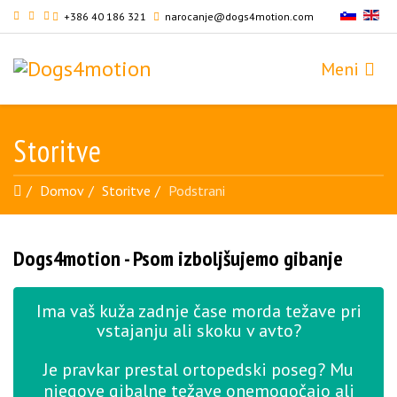
+386 40 186 321
narocanje@dogs4motion.com
Storitve
Domov
Storitve
Podstrani
Dogs4motion - Psom izboljšujemo gibanje
Ima vaš kuža zadnje čase morda težave pri
vstajanju ali skoku v avto?
Je pravkar prestal ortopedski poseg? Mu
njegove gibalne težave onemogočajo ali