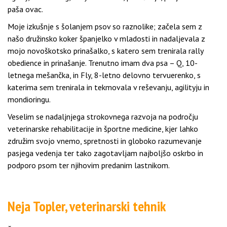
paša ovac.
Moje izkušnje s šolanjem psov so raznolike; začela sem z
našo družinsko koker španjelko v mladosti in nadaljevala z
mojo novoškotsko prinašalko, s katero sem trenirala rally
obedience in prinašanje. Trenutno imam dva psa – Q, 10-
letnega mešančka, in Fly, 8-letno delovno tervuerenko, s
katerima sem trenirala in tekmovala v reševanju, agilityju in
mondioringu.
Veselim se nadaljnjega strokovnega razvoja na področju
veterinarske rehabilitacije in športne medicine, kjer lahko
združim svojo vnemo, spretnosti in globoko razumevanje
pasjega vedenja ter tako zagotavljam najboljšo oskrbo in
podporo psom ter njihovim predanim lastnikom.
Neja Topler, veterinarski tehnik