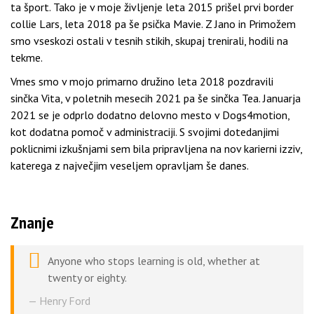
ta šport. Tako je v moje življenje leta 2015 prišel prvi border
collie Lars, leta 2018 pa še psička Mavie. Z Jano in Primožem
smo vseskozi ostali v tesnih stikih, skupaj trenirali, hodili na
tekme.
Vmes smo v mojo primarno družino leta 2018 pozdravili
sinčka Vita, v poletnih mesecih 2021 pa še sinčka Tea. Januarja
2021 se je odprlo dodatno delovno mesto v Dogs4motion,
kot dodatna pomoč v administraciji. S svojimi dotedanjimi
poklicnimi izkušnjami sem bila pripravljena na nov karierni izziv,
katerega z največjim veseljem opravljam še danes.
Znanje
Anyone who stops learning is old, whether at
twenty or eighty.
Henry Ford