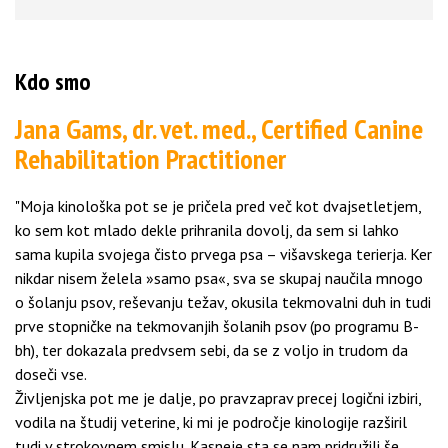
Kdo smo
Jana Gams, dr. vet. med., Certified Canine
Rehabilitation Practitioner
"Moja kinološka pot se je pričela pred več kot dvajsetletjem,
ko sem kot mlado dekle prihranila dovolj, da sem si lahko
sama kupila svojega čisto prvega psa – višavskega terierja. Ker
nikdar nisem želela »samo psa«, sva se skupaj naučila mnogo
o šolanju psov, reševanju težav, okusila tekmovalni duh in tudi
prve stopničke na tekmovanjih šolanih psov (po programu B-
bh), ter dokazala predvsem sebi, da se z voljo in trudom da
doseči vse.
Življenjska pot me je dalje, po pravzaprav precej logični izbiri,
vodila na študij veterine, ki mi je področje kinologije razširil
tudi v strokovnem smislu. Kasneje sta se nam pridružili še