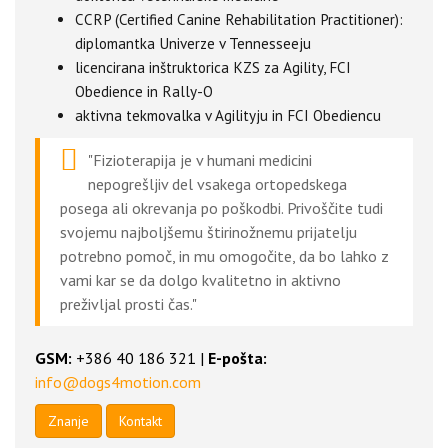
CCRP (Certified Canine Rehabilitation Practitioner):
diplomantka Univerze v Tennesseeju
licencirana inštruktorica KZS za Agility, FCI
Obedience in Rally-O
aktivna tekmovalka v Agilityju in FCI Obediencu
"Fizioterapija je v humani medicini
nepogrešljiv del vsakega ortopedskega
posega ali okrevanja po poškodbi. Privoščite tudi
svojemu najboljšemu štirinožnemu prijatelju
potrebno pomoč, in mu omogočite, da bo lahko z
vami kar se da dolgo kvalitetno in aktivno
preživljal prosti čas."
GSM:
+386 40 186 321 |
E-pošta:
info@dogs4motion.com
Znanje
Kontakt